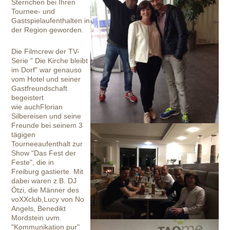
Sternchen bei Ihren
Tournee- und
Gastspielaufenthalten in
der Region geworden.
Die Filmcrew der TV-
Serie " Die Kirche bleibt
im Dorf" war genauso
vom Hotel und seiner
Gastfreundschaft
begeistert
wie auchFlorian
Silbereisen und seine
Freunde bei seinem 3
tägigen
Tourneeaufenthalt zur
Show "Das Fest der
Feste", die in
Freiburg gastierte. Mit
dabei waren z.B. DJ
Ötzi, die Männer des
voXXclub,Lucy von No
Angels, Benedikt
Mordstein uvm.
"Kommunikation pur"