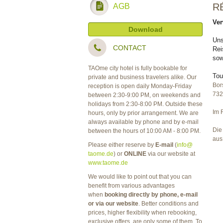
R
AGB
Ver
Download
Uns
CONTACT
Rei
sow
TAOme city hotel is fully bookable for
Tou
private and business travelers alike. Our
Bor
reception is open daily Monday-Friday
732
between 2:30-9:00 PM, on weekends and
holidays from 2:30-8:00 PM. Outside these
Im 
hours, only by prior arrangement. We are
always available by phone and by e-mail
Die
between the hours of 10:00 AM - 8:00 PM.
aus
Please either reserve by
E-mail
(
info@
taome.de
) or
ONLINE
via
our website at
www.taome.de
We would like to point out that you can
benefit from various advantages
when
booking directly by phone, e-mail
or via our
website
. Better conditions and
prices, higher flexibility when rebooking,
exclusive offers, are only some of them. To