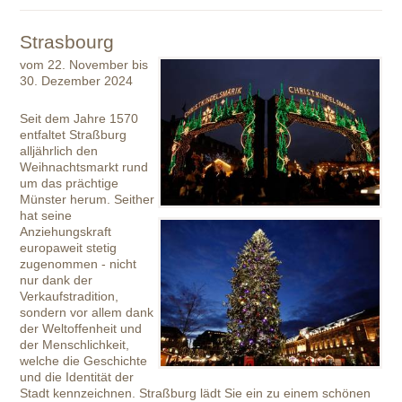
Strasbourg
vom 22. November bis
30. Dezember 2024
Seit dem Jahre 1570
entfaltet Straßburg
alljährlich den
Weihnachtsmarkt rund
um das prächtige
Münster herum. Seither
hat seine
Anziehungskraft
europaweit stetig
zugenommen - nicht
nur dank der
Verkaufstradition,
sondern vor allem dank
der Weltoffenheit und
der Menschlichkeit,
welche die Geschichte
und die Identität der
Stadt kennzeichnen. Straßburg lädt Sie ein zu einem schönen